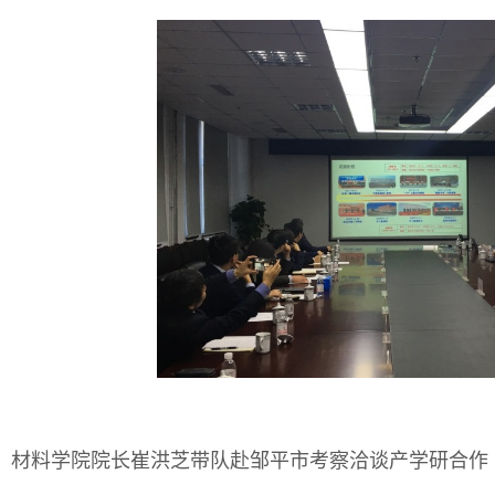
：
材料学院院长崔洪芝带队赴邹平市考察洽谈产学研合作