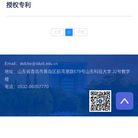
授权专利
上页
1
下页
Email：
skdclxy@sdust.edu.cn
地址：山东省青岛市黄岛区前湾港路579号山东科技大学 J2号教学
楼
电话：0532-86057770