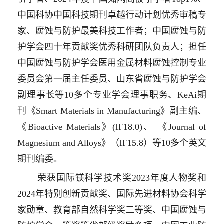
中国科协中国科技期刊卓越行动计划优秀审稿专
家、腐蚀与防护最美科技工作者；中国腐蚀与防
护学会四十年贡献奖优秀科研团队负责人；担任
中国腐蚀与防护学会医用金属材料腐蚀控制专业
委员会第一届主任委员、山东省腐蚀与防护学会
副理事长等
10
多个专业学会理事职务、
KeAi
期
刊《
Smart Materials in Manufacturing
》副主编、
《
Bioactive Materials
》
(IF18.0)
、
《
Journal of
Magnesium and Alloys
》（
IF15.8
）等
10
多个英文
期刊编委。
荣获国际镁科学技术奖
2023
年度人物奖和
2024
年特别创新贡献奖、国际先进材料协会科学
家勋章、教育部自然科学奖二等奖、中国腐蚀与