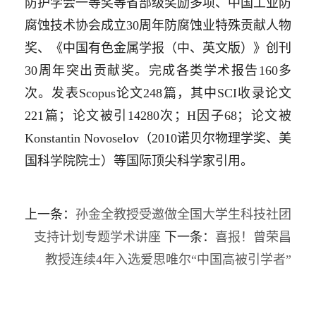
防护学会一等奖等省部级奖励多项、中国工业防
腐蚀技术协会成立
30
周年防腐蚀业特殊贡献人物
奖、《中国有色金属学报（中、英文版）》创刊
30
周年突出贡献奖。完成各类学术报告
160
多
次。发表
Scopus
论文
248
篇，其中
SCI
收录论文
221
篇；论文被引
14280
次；
H
因子
68
；论文被
Konstantin Novoselov
（
2010
诺贝尔物理学奖、美
国科学院院士）等国际顶尖科学家引用。
上一条：
孙金全教授受邀做全国大学生科技社团
支持计划专题学术讲座
下一条：
喜报！曾荣昌
教授连续4年入选爱思唯尔“中国高被引学者”