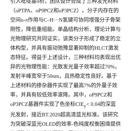
引入吡啶基π桥，团队设计合成了三种发光材料
（oPTPA、oP9PCZ和oP3PCZ）。分子内存在的
空间n-π作用与C–H···N氢键可协同增强分子骨架
刚性，降低重组能。单晶结构分析、理论计算与
光物理研究共同证实，该类分子形成了稳定的立
体构型，并具有振动弛豫显著抑制的HLCT激发
态特征。得益于上述设计，三种材料均表现出优
异的光物理性能：光致发光量子效率超过70%，
发射半峰宽窄于50nm，且热稳定性良好。基于
上述材料的掺杂器件实现了最高7%的外量子效
率，并具有较低效率滚降。其中，oP9PCZ和
oP3PCZ基器件实现了色坐标CIE
< 0.04的深蓝
y
光发射，接近BT.2020超高清蓝光标准。该研究
为突破深蓝光OLED的效率-色纯度权衡困境提供