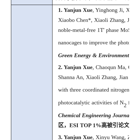
1.
Yanjun Xue
, Yinghong Ji, Xiny
Xiaobo Chen*, Xiaoli Zhang, Jian T
noble-metal-free 1T' phase MoS
wi
2
nanocages to improve the photocata
Green Energy & Environment
,
202
2.
Yanjun Xue
, Chaoqun Ma, Qing
Shanna An, Xiaoli Zhang, Jian Tia
with three coordinated nitrogen (N
photocatalytic activities of N
fixat
2
Chemical Engineering Journal
, 2
区，
ESI TOP 1%
高被引论文
)
3.
Yanjun Xue
, Xinyu Wang, Zhang