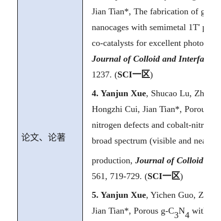
Jian Tian*, The fabrication of graph
nanocages with semimetal 1T' phas
co-catalysts for excellent photocatal
Journal of Colloid and Interface S
1237. (
SCI
一区
)
4.
Yanjun Xue
, Shucao Lu, Zhangq
Hongzhi Cui, Jian Tian*, Porous gra
nitrogen defects and cobalt-nitrogen
论文、论著
broad spectrum (visible and near-in
production,
Journal of Colloid and
561, 719-729. (
SCI
一区
)
5.
Yanjun Xue
, Yichen Guo, Zhang
Jian Tian*, Porous g-C
N
with nit
3
4