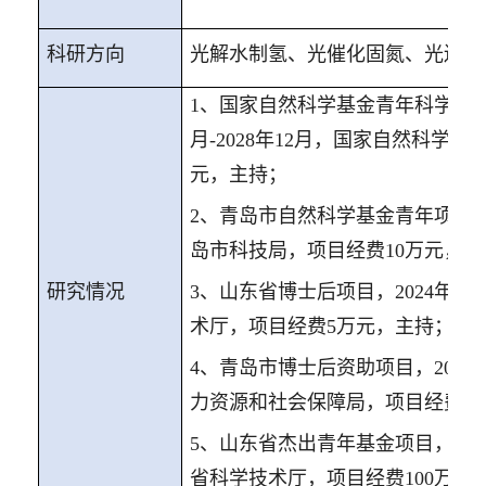
科研
方向
光解水制氢、光催化固氮、光还原
1
、
国家自然科学基金青年科学基
月
-2028
年
12
月，国家自然科学基
元，主持；
2
、
青岛市自然科学基金青年项目
岛市科技局，项目经费
10
万元，主
研究
情况
3
、
山东省博士后项目
，
2024
年
7
月
术厅，项目经费
5
万元，主持；
4
、
青岛市博士后资助项目
，
2024
力资源和社会保障局，项目经费
5
5
、
山东省杰出青年基金项目
，
202
省科学技术厅，项目经费
100
万元