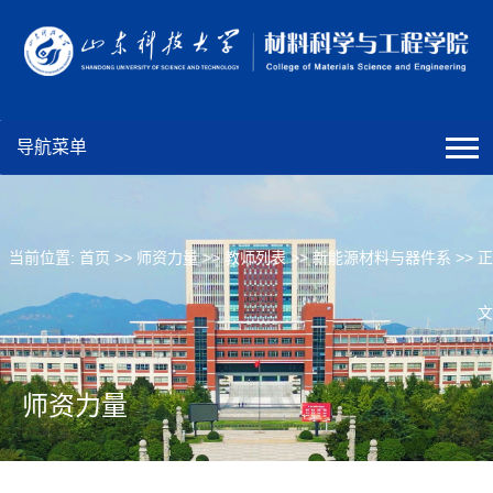
导航菜单
当前位置:
首页
>>
师资力量
>>
教师列表
>>
新能源材料与器件系
>> 正
文
师资力量