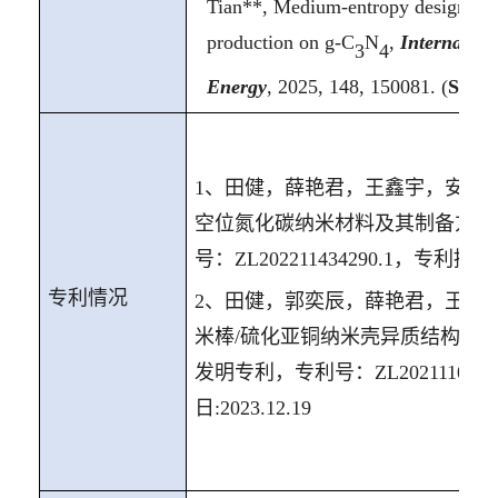
Tian**,
Medium-entropy design boo
production on g-C
N
,
Internation
3
4
Energy
, 2025, 148, 150081. (
SCI
1
、田健，薛艳君，王鑫宇，安杉
空位氮化碳纳米材料及其制备方法
号：
ZL202211434290.1
，专利授权
专利
情况
2
、田健，郭奕辰，薛艳君，王鑫
米棒
/
硫化亚铜纳米壳异质结构光
发明专利，专利号：
ZL2021110394
日
:2023.12.19