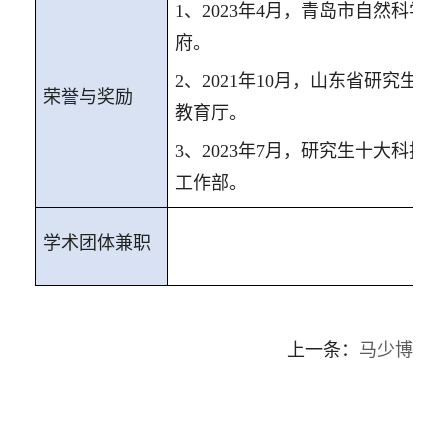
1
、
2023
年
4
月，青岛市自然科学奖
府。
2
、
2021
年
10
月，山东省研究生优
荣誉
与奖励
教育厅。
3
、
2023
年
7
月，研究生十大科技精
工作部。
学术团体
兼职
上一条：
马少博