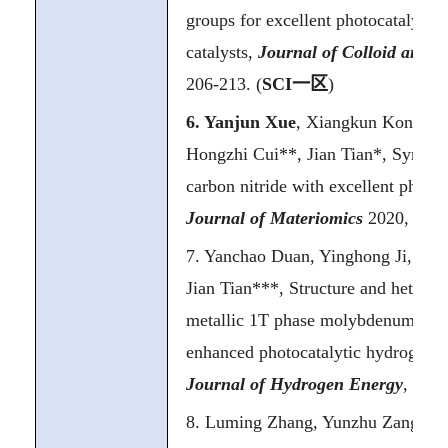
groups for excellent photocatalytic 
catalysts,
Journal of Colloid and I
206-213. (
SCI
一区
)
6.
Yanjun Xue
, Xiangkun Kong, Y
Hongzhi Cui**, Jian Tian*, Synthes
carbon nitride with excellent photoca
Journal of Materiomics
2020, 6, 1
7.
Yanchao Duan, Yinghong Ji, Xi
Jian Tian***,
Structure and heteroin
metallic 1T phase molybdenum selen
enhanced photocatalytic hydrogen e
Journal of Hydrogen Energy
, 2025
8.
Luming Zhang, Yunzhu Zang, Jia