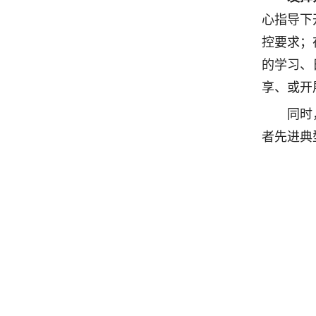
心指导下
控要求；
的学习、
享、或开
同时
者先进典