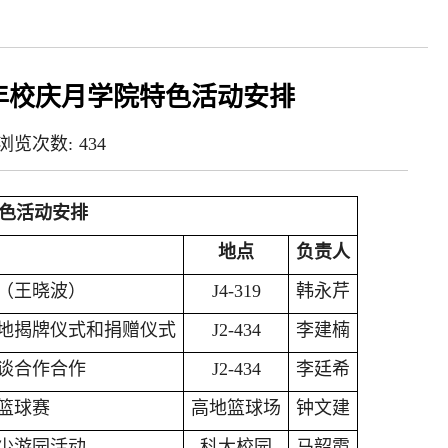
周年校庆月学院特色活动安排
浏览次数:
434
特色活动安排
地点
负责人
（王晓波）
J4-319
韩永芹
地揭牌仪式和捐赠仪式
J2-434
李建楠
谈合作合作
J2-434
李廷希
篮球赛
高地篮球场
钟文建
少游园活动
科大校园
马韶霞