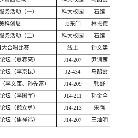
服务活动（一）
科大校园
石臻
美科创展
J2东门
林振德
服务活动（二）
科大校园
石臻
科大合唱比赛
线上
钟文建
友论坛（夏春亮）
J14-207
尹训茜
友论坛（李京昆）
J2-434
马韶霞
坛（李文康、孙先富）
J14-209
韩野
友论坛（李国军）
J14-211
孙金全
友论坛（倪立勇）
J14-213
宋强
友论坛（焦祥祎）
J14-207
王灿明